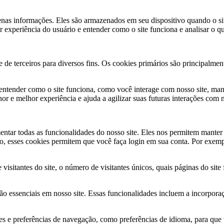
enas informações. Eles são armazenados em seu dispositivo quando o si
r experiência do usuário e entender como o site funciona e analisar o q
e de terceiros para diversos fins. Os cookies primários são principalme
ra entender como o site funciona, como você interage com nosso site, m
 e melhor experiência e ajuda a agilizar suas futuras interações com n
entar todas as funcionalidades do nosso site. Eles nos permitem manter
esses cookies permitem que você faça login em sua conta. Por exempl
sitantes do site, o número de visitantes únicos, quais páginas do site f
 não essenciais em nosso site. Essas funcionalidades incluem a incorp
s e preferências de navegação, como preferências de idioma, para que v