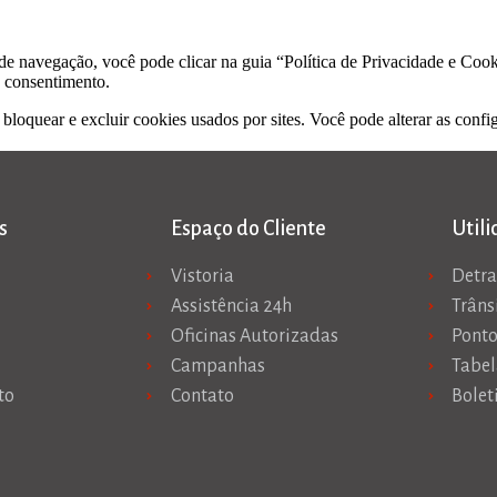
 de navegação, você pode clicar na guia “Política de Privacidade e Coo
u consentimento.
loquear e excluir cookies usados por sites. Você pode alterar as confi
s
Espaço do Cliente
Util
Vistoria
Detr
Assistência 24h
Trâns
Oficinas Autorizadas
Ponto
Campanhas
Tabel
to
Contato
Bolet