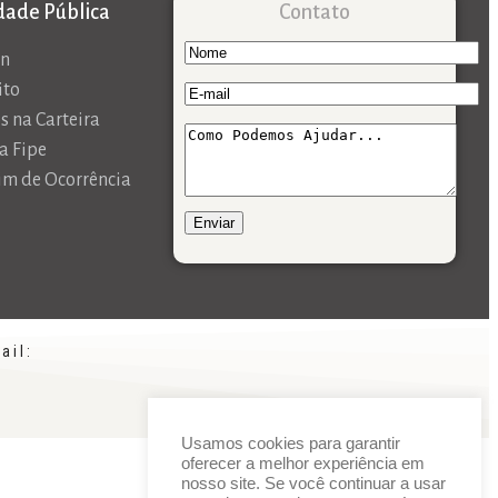
idade Pública
Contato
an
ito
s na Carteira
a Fipe
im de Ocorrência
ail:
Usamos cookies para garantir
oferecer a melhor experiência em
nosso site. Se você continuar a usar