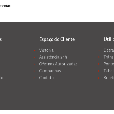
mentar.
s
Espaço do Cliente
Util
Vistoria
Detr
Assistência 24h
Trâns
Oficinas Autorizadas
Ponto
Campanhas
Tabel
to
Contato
Bolet