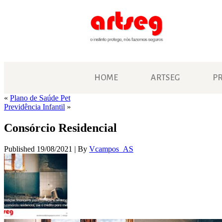
HOME
ARTSEG
P
«
Plano de Saúde Pet
Previdência Infantil
»
Consórcio Residencial
Published
19/08/2021
|
By
Vcampos_AS